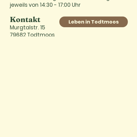
jeweils von 14:30 - 17:00 Uhr
Kontakt
Leben in Todtmoos
Murgtalstr. 15
79682 Todtmoos
Tel.: 07674 8870 (während den
Öffnungszeiten)
Wer das Museum nicht auf eigene Faust
erkunden möchte, dem empfehlen wir
unsere informativen Gruppenführungen
oder speziellen Kinderführungen. Erfragen
Sie für mehr Informationen die
Tourist-
Information
in Todtmoos
WISSENSWERTES